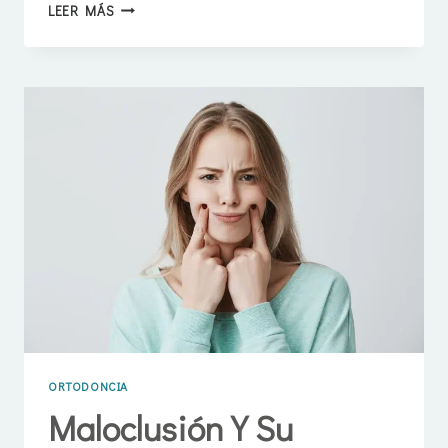
PROBLEMAS
LEER MÁS
DE
MORDIDA
Y
ORTODONCIA
EN
LAS
ROSAS,
SAN
BLAS,
MADRID
ORTODONCIA
Maloclusión Y Su