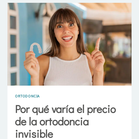
RECOMIENDA
INICIAR
UN
TRATAMIENTO
DE
ORTODONCIA
EN
MADRID?
ORTODONCIA
Por qué varía el precio
de la ortodoncia
invisible