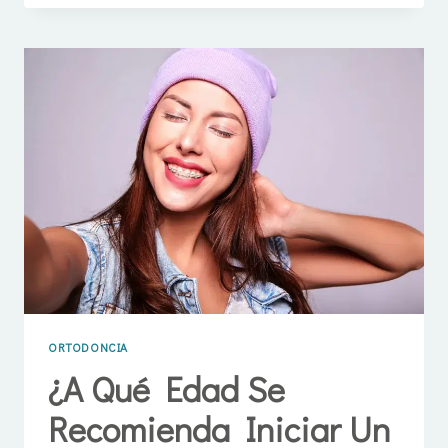
SU
IMPACTO
EN
LA
SALUD
DENTAL
EN
LAS
ROSAS
SAN
BLAS
ORTODONCIA
¿A Qué Edad Se
Recomienda Iniciar Un