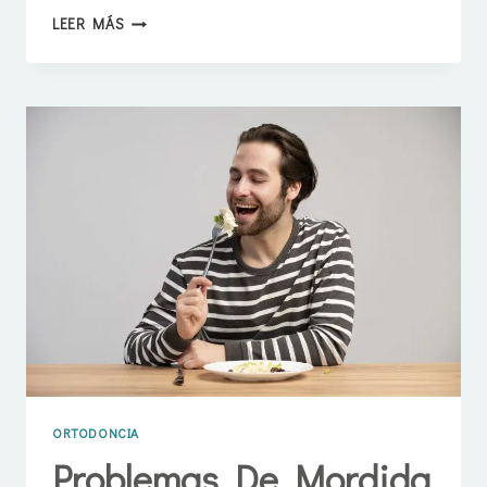
ORTODONCIA
LEER MÁS
E
IMPLANTES:
CÓMO
SE
COMBINAN
EN
TRATAMIENTOS
COMPLEJOS
ORTODONCIA
Problemas De Mordida