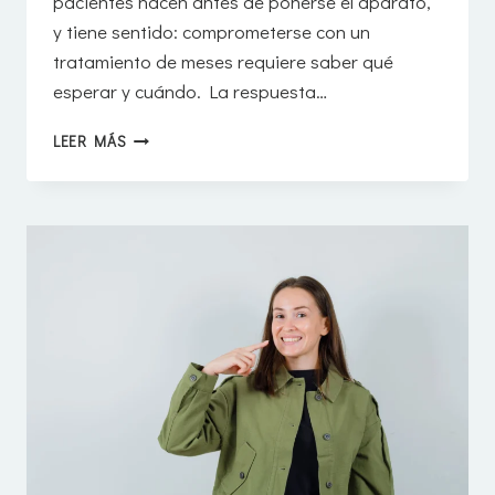
pacientes hacen antes de ponerse el aparato,
y tiene sentido: comprometerse con un
tratamiento de meses requiere saber qué
esperar y cuándo. La respuesta…
¿CUÁNDO
LEER MÁS
SE
EMPIEZAN
A
NOTAR
LOS
RESULTADOS
DE
LA
ORTODONCIA?