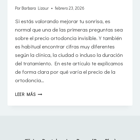
Por
Barbara Lizaur
febrero 23, 2026
Si estás valorando mejorar tu sonrisa, es
normal que una de las primeras preguntas sea
sobre el precio ortodoncia invisible. Y también
es habitual encontrar cifras muy diferentes
según la clínica, la ciudad o incluso la duración
del tratamiento. En este artículo te explicamos
de forma clara por qué varía el precio de la
ortodoncia…
POR
LEER MÁS
QUÉ
VARÍA
EL
PRECIO
DE
LA
ORTODONCIA