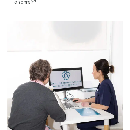
o sonreír?